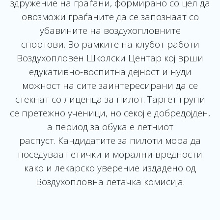
здружение на граѓани, формирано со цел да
овозможи граѓаните да се запознаат со
убавините на воздухопловните
спортови. Во рамките на клубот работи
Воздухопловен Школски Центар кој врши
едукативно-воспитна дејност и нуди
можност на сите заинтересирани да се
стекнат со лиценца за пилот. Таргет групи
се претежно ученици, но секој е добредојден,
а период за обука е летниот
распуст. Кандидатите за пилоти мора да
поседуваат етички и морални вредности
како и лекарско уверение издадено од
Воздухопловна летачка комисија.