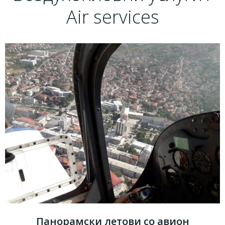
Air services
Панорамски летови со авион