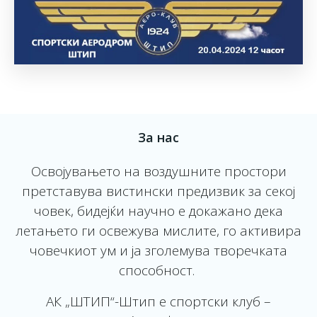
За нас
Oсвојувањето на воздушните простори
претставува вистински предизвик за секој
човек, бидејќи научно e докажано дека
летањето ги освежува мислите, го активира
човечкиот ум и ја зголемува творечката
способност.
АК „ШТИП“-Штип е спортски клуб –